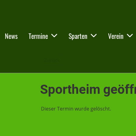
News
Termine
Sparten
Verein
Zurück
Sportheim geöff
Dieser Termin wurde gelöscht.